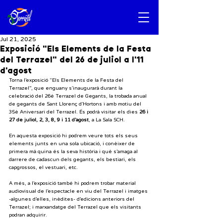
Jul 21, 2025
Exposició "Els Elements de la Festa
del Terrazel" del 26 de juliol a l'11
d'agost
Torna l’exposició “Els Elements de la Festa del 
Terrazel”, que enguany s'inaugurarà durant la 
celebració del 26è Terrazel de Gegants, la trobada anual 
de gegants de Sant Llorenç d'Hortons i amb motiu del 
35è Aniversari del Terrazel. És podrà visitar els dies 
26 i 
27 de juliol, 2, 3, 8, 9 i 11 d’agost
, a La Sala SCH.
En aquesta exposició hi podrem veure tots els seus 
elements junts en una sola ubicació, i conèixer de 
primera mà quina és la seva història i què s’amaga al 
darrere de cadascun dels gegants, els bestiari, els 
capgrossos, el vestuari, etc.
A més, a l’exposició també hi podrem trobar material 
audiovisual de l’espectacle en viu del Terrazel i imatges 
-algunes d’elles, inèdites- d’edicions anteriors del 
Terrazel; i marxandatge del Terrazel que els visitants 
podran adquirir. 