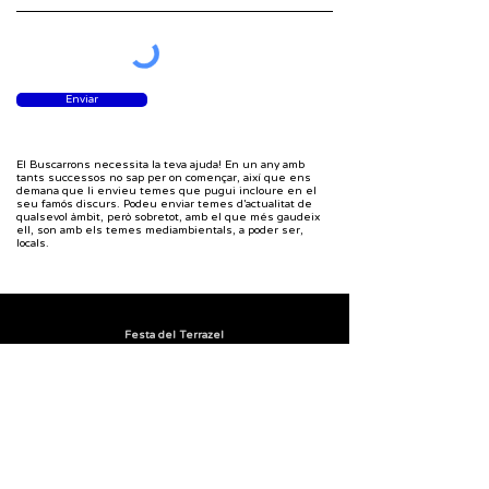
Enviar
El Buscarrons necessita la teva ajuda! En un any amb
tants successos no sap per on començar, així que ens
demana que li envieu temes que pugui incloure en el
seu famós discurs. Podeu enviar temes d’actualitat de
qualsevol àmbit, però sobretot, amb el que més gaudeix
ell, son amb els temes mediambientals, a poder ser,
locals.
Festa del Terrazel
Carrer Major, 45
08791, Sant Llorenç d'Hortons
+34 722 88 56 39
comunicacio.terrazel@gmail.com
Segueix-nos a: