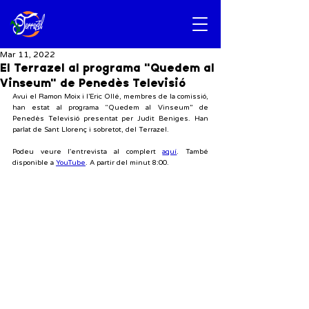
Mar 11, 2022
El Terrazel al programa "Quedem al
Vinseum" de Penedès Televisió
Avui el Ramon Moix i l’Eric Ollé, membres de la comissió, 
han estat al programa “Quedem al Vinseum” de 
Penedès Televisió presentat per Judit Beniges. Han 
parlat de Sant Llorenç i sobretot, del Terrazel.
Podeu veure l'entrevista al complert 
aquí
. També 
disponible a 
YouTube
. A partir del minut 8:00.