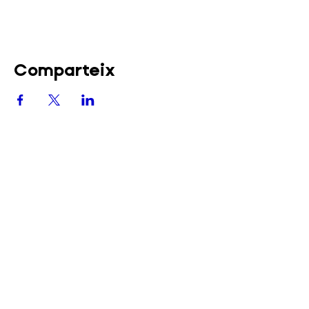
Comparteix
Festa del Terrazel
Carrer Major, 45
08791, Sant Llorenç d'Hortons
+34 722 88 56 39
comunicacio.terrazel@gmail.com
Segueix-nos a: