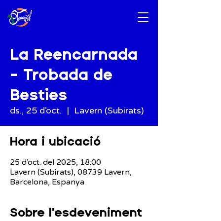
La Reencarnada
- Trobada de
Besties
ds., 25 d’oct.
  |  
Lavern (Subirats)
Hora i ubicació
25 d’oct. del 2025, 18:00
Lavern (Subirats), 08739 Lavern,
Barcelona, Espanya
Sobre l'esdeveniment