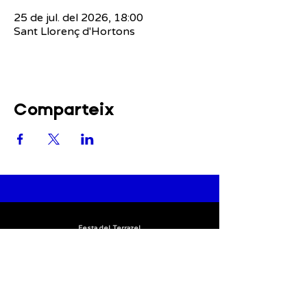
25 de jul. del 2026, 18:00
Sant Llorenç d'Hortons
Comparteix
Festa del Terrazel
Carrer Major, 45
08791, Sant Llorenç d'Hortons
+34 722 88 56 39
comunicacio.terrazel@gmail.com